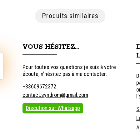
Produits similaires
VOUS HÉSITEZ…
Pour toutes vos questions je suis à votre
écoute, n'hésitez pas à me contacter.
D
p
+33609672372
o
contact.syndrom@gmail.com
l
Discution sur Whatsapp
S
L
A