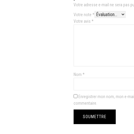
Votre adresse e-mail ne sera pas pu
Votre note
*
Votre avis
*
Nom
*
Enregistrer mon nom, mon e-mail
commentaire.