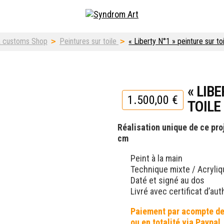
fiti & street art shop
& customs Shop
>
Peintures sur toile
>
« Liberty N°1 » peinture sur 
« LIB
1.500,00
€
TOILE
Réalisation unique de ce pro
cm
Peint à la main
Technique mixte / Acryli
Daté et signé au dos
Livré avec certificat d’aut