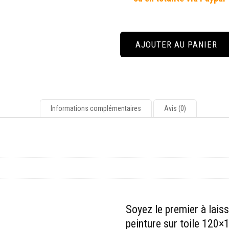
quantité
de
AJOUTER AU PANIER
"Liberty
N°1"
peinture
sur
toile
120x120
Informations complémentaires
Avis (0)
cm
Soyez le premier à laiss
peinture sur toile 120×