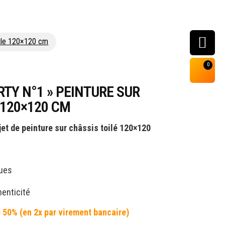
toile 120×120 cm
0
ERTY N°1 » PEINTURE SUR
 120×120 CM
jet de peinture sur châssis toilé 120×120
ques
henticité