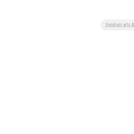
Customisation, graf
Syndrom arts 