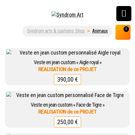
Customisation, graffiti
0
Syndrom arts & customs Shop
>
Animaux
& street art shop
Veste en jean custom « Aigle royal »
390,00
€
Veste en jean custom « Face de Tigre »
250,00
€