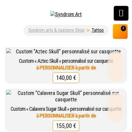
Customisation, graffiti
0
Syndrom arts & customs Shop
>
Tattoo
& street art shop
Custom « Aztec Skull » personnalisé sur casquette
140,00
€
Custom « Calavera Sugar Skull » personnalisé sur casquette
155,00
€