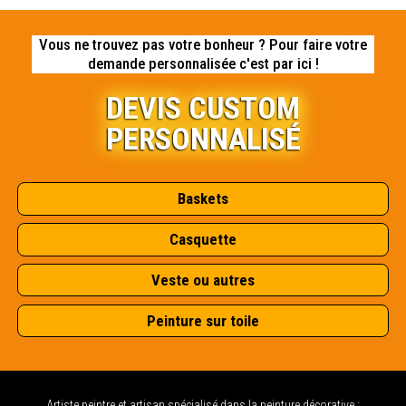
Vous ne trouvez pas votre bonheur ? Pour faire votre
demande personnalisée c'est par ici !
DEVIS CUSTOM
PERSONNALISÉ
Baskets
Casquette
Veste ou autres
Peinture sur toile
Artiste peintre et artisan spécialisé dans la peinture décorative :