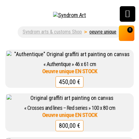
Customisation, graffiti
0
Syndrom arts & customs Shop
>
oeuvre unique
& street art shop
« Authentique » 46 x 61 cm
450,00
€
« Crosses and lines – Red series » 100 x 80 cm
800,00
€