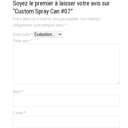
Soyez le premier à laisser votre avis sur
“Custom Spray Can #07”
Votre adresse e-mail ne sera pas publiée.
Les champs
obligatoires sont indiqués avec
*
Votre note
*
Votre avis
*
Nom
*
E-mail
*