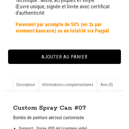
Technique : Mixte, acryliques et vinyle
Œuvre unique, signée et livrée avec certificat
d’authenticité
quantité
de
AJOUTER AU PANIER
Custom
Spray
Can
#07
Description
Informations complémentaires
Avis (0)
Description
Custom Spray Can #07
Bombe de peinture aérosol customisée
Support : Spray 400 ml (contenu vide)