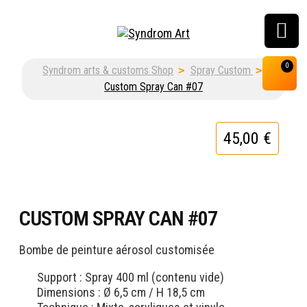
Customisation, graffiti
0
Syndrom arts & customs Shop
>
Spray Custom
>
& street art shop
Custom Spray Can #07
45,00
€
CUSTOM SPRAY CAN #07
Bombe de peinture aérosol customisée
Support : Spray 400 ml (contenu vide)
Dimensions : Ø 6,5 cm / H 18,5 cm