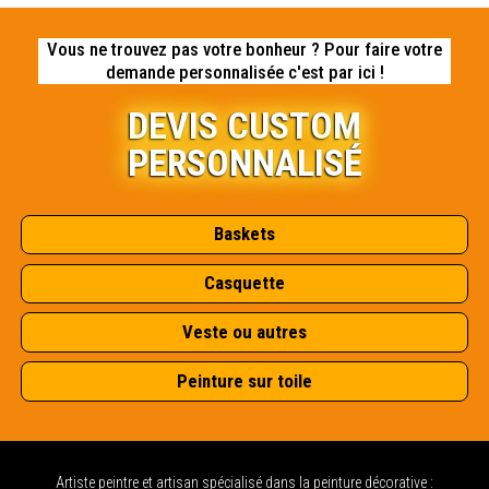
Vous ne trouvez pas votre bonheur ? Pour faire votre
demande personnalisée c'est par ici !
DEVIS CUSTOM
PERSONNALISÉ
Baskets
Casquette
Veste ou autres
Peinture sur toile
Artiste peintre et artisan spécialisé dans la peinture décorative :