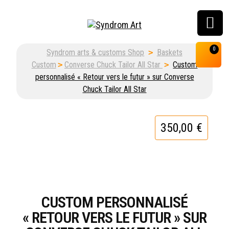
Customisation, graffiti
0
Syndrom arts & customs Shop
>
Baskets
& street art shop
Custom
>
Converse Chuck Tailor All Star
>
Custom
personnalisé « Retour vers le futur » sur Converse
Chuck Tailor All Star
350,00
€
CUSTOM PERSONNALISÉ
« RETOUR VERS LE FUTUR » SUR