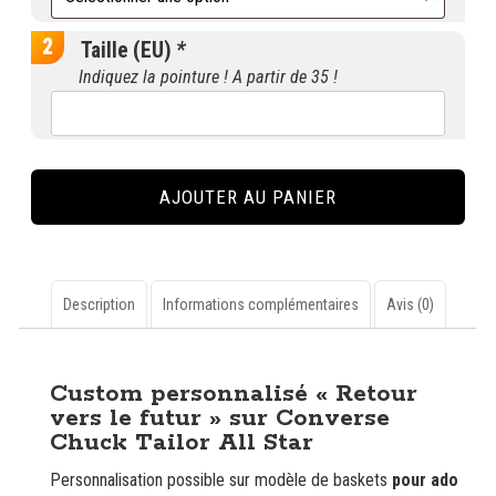
Taille (EU)
*
Indiquez la pointure ! A partir de 35 !
quantité
de
AJOUTER AU PANIER
Custom
personnalisé
"Retour
vers
le
Description
Informations complémentaires
Avis (0)
futur"
sur
Description
Converse
Custom personnalisé « Retour
Chuck
vers le futur » sur Converse
Tailor
Chuck Tailor All Star
All
Star
Personnalisation possible sur modèle de baskets
pour ado