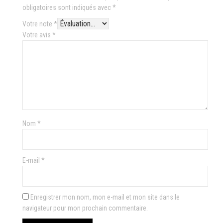
obligatoires sont indiqués avec
*
Votre note
*
Votre avis
*
Nom
*
E-mail
*
Enregistrer mon nom, mon e-mail et mon site dans le
navigateur pour mon prochain commentaire.