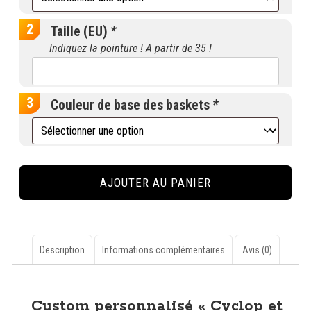
Taille (EU)
*
Indiquez la pointure ! A partir de 35 !
Couleur de base des baskets
*
quantité
de
AJOUTER AU PANIER
Custom
personnalisé
"Cyclop
et
Colossus"
Description
Informations complémentaires
Avis (0)
sur
Converse
Description
Chuck
Custom personnalisé « Cyclop et