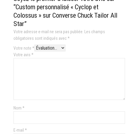
“Custom personnalisé « Cyclop et
Colossus » sur Converse Chuck Tailor All
Star”
Votre adresse e-mail ne sera pas publiée.
Les champs
obligatoires sont indiqués avec
*
Votre note
*
Votre avis
*
Nom
*
E-mail
*