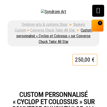
Customisation, graffiti
0
Syndrom arts & customs Shop
>
Baskets
& street art shop
Custom
>
Converse Chuck Tailor All Star
>
Custom
personnalisé « Cyclop et Colossus » sur Converse
Chuck Tailor All Star
250,00
€
CUSTOM PERSONNALISÉ
« CYCLOP ET COLOSSUS » SUR