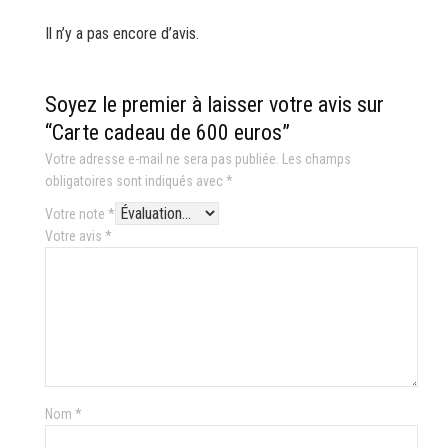
Il n’y a pas encore d’avis.
Soyez le premier à laisser votre avis sur
“Carte cadeau de 600 euros”
Votre adresse e-mail ne sera pas publiée.
Les champs
obligatoires sont indiqués avec
*
Votre note
*
Votre avis
*
Nom
*