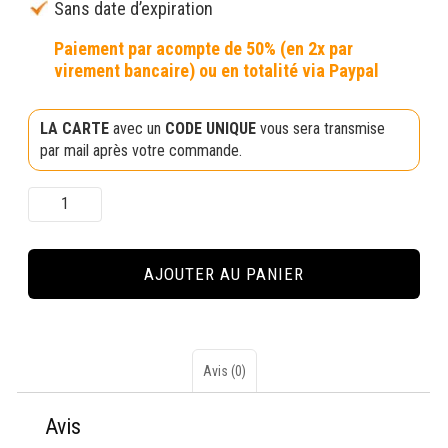
Sans date d’expiration
LA CARTE
avec un
CODE UNIQUE
vous sera transmise
par mail après votre commande.
quantité
de
Carte
cadeau
AJOUTER AU PANIER
de
600
euros
Avis (0)
Avis