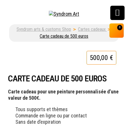
Customisation, graffiti
0
Syndrom arts & customs Shop
>
Cartes cadeaux
>
& street art shop
Carte cadeau de 500 euros
500,00
€
CARTE CADEAU DE 500 EUROS
Carte cadeau pour une peinture personnalisée d’une
valeur de 500€.
Tous supports et thèmes
Commande en ligne ou par contact
Sans date d’expiration