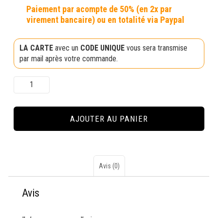
LA CARTE
avec un
CODE UNIQUE
vous sera transmise
par mail après votre commande.
quantité
de
Carte
cadeau
AJOUTER AU PANIER
de
500
euros
Avis (0)
Avis