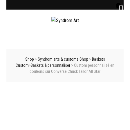
0
Syndrom Art
Customisation, graffiti & street art shop
Shop
>
Syndrom arts & customs Shop
>
Baskets
Custom
>
Baskets à personnaliser
>
Custom personnalisé en
couleurs sur Converse Chuck Tailor All Star