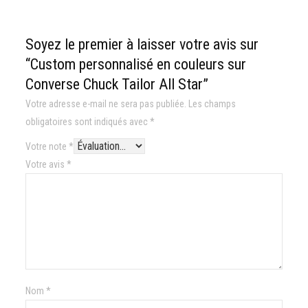
Soyez le premier à laisser votre avis sur
“Custom personnalisé en couleurs sur
Converse Chuck Tailor All Star”
Votre adresse e-mail ne sera pas publiée.
Les champs
obligatoires sont indiqués avec
*
Votre note
*
Votre avis
*
Nom
*