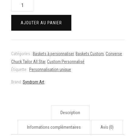
quantité
de
Custom
AJOUTER AU PANIER
personnalisé
en
couleurs
sur
Catégories :
Baskets à personnaliser
,
Baskets Custom
,
Converse
Converse
Chuck Tailor All Star
,
Custom Personnalisé
Chuck
Étiquette :
Personnalisation unique
Tailor
All
Brand:
Syndrom Art
Star
Description
Informations complémentaires
Avis (0)