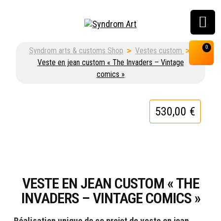
Customisation, graffiti
0
Syndrom arts & customs Shop
>
Vestes custom
>
& street art shop
Veste en jean custom « The Invaders – Vintage
comics »
530,00
€
VESTE EN JEAN CUSTOM « THE
INVADERS – VINTAGE COMICS »
Réalisation unique de ce projet de veste en jean