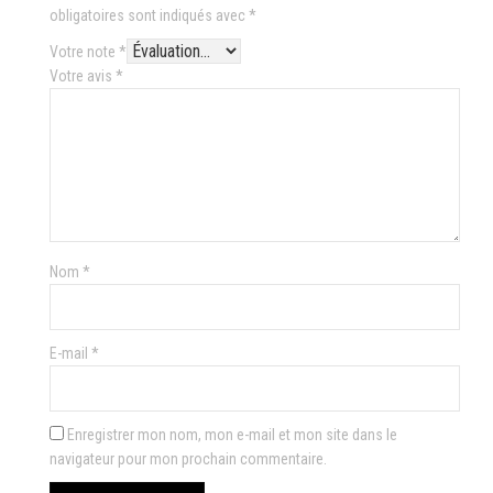
obligatoires sont indiqués avec
*
Votre note
*
Votre avis
*
Nom
*
E-mail
*
Enregistrer mon nom, mon e-mail et mon site dans le
navigateur pour mon prochain commentaire.