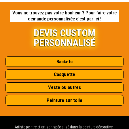
Vous ne trouvez pas votre bonheur ? Pour faire votre
demande personnalisée c'est par ici !
DEVIS CUSTOM
PERSONNALISÉ
Baskets
Casquette
Veste ou autres
Peinture sur toile
Artiste peintre et artisan spécialisé dans la peinture décorative :