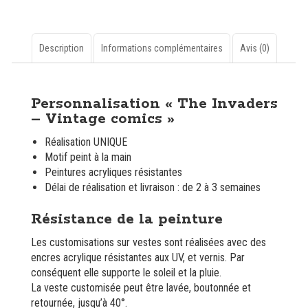
en
jean
custom
"The
Description
Informations complémentaires
Avis (0)
Invaders
-
Description
Vintage
Personnalisation « The Invaders
comics"
– Vintage comics »
Réalisation UNIQUE
Motif peint à la main
Peintures acryliques résistantes
Délai de réalisation et livraison : de 2 à 3 semaines
Résistance de la peinture
Les customisations sur vestes sont réalisées avec des
encres acrylique résistantes aux UV, et vernis. Par
conséquent elle supporte le soleil et la pluie.
La veste customisée peut être lavée, boutonnée et
retournée, jusqu’à 40°.