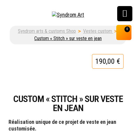
Customisation, graffiti
0
Syndrom arts & customs Shop
>
Vestes custom
>
& street art shop
Custom « Stitch » sur veste en jean
190,00
€
CUSTOM « STITCH » SUR VESTE
EN JEAN
Réalisation unique de ce projet de veste en jean
customisée.