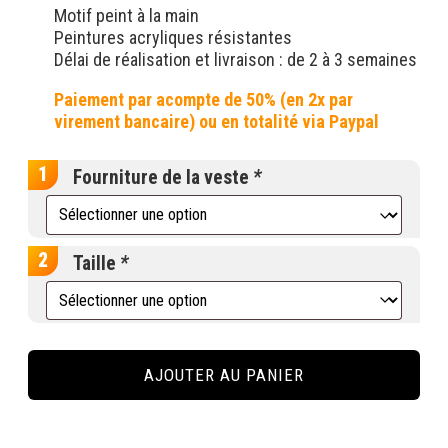
Motif peint à la main
Peintures acryliques résistantes
Délai de réalisation et livraison : de 2 à 3 semaines
Fourniture de la veste
*
Taille
*
quantité
de
AJOUTER AU PANIER
Custom
"Stitch"
sur