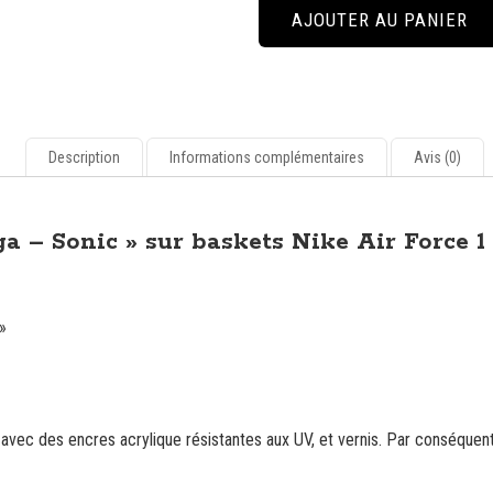
de
AJOUTER AU PANIER
Custom
personnalisé
"Sega
-
Sonic"
sur
Description
Informations complémentaires
Avis (0)
baskets
Nike
Air
a – Sonic » sur baskets Nike Air Force 1
Force
1
»
vec des encres acrylique résistantes aux UV, et vernis. Par conséquent el