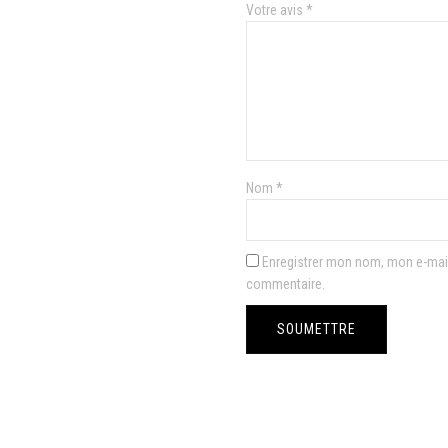
Votre avis
*
Nom
*
Enregistrer mon nom, mon e-mail
commentaire.