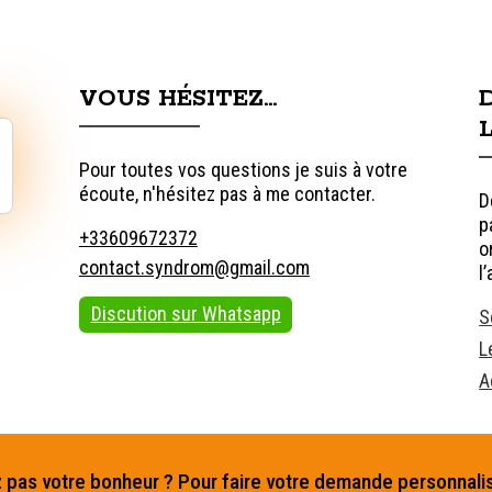
VOUS HÉSITEZ…
Pour toutes vos questions je suis à votre
écoute, n'hésitez pas à me contacter.
D
p
+33609672372
o
contact.syndrom@gmail.com
l
Discution sur Whatsapp
S
L
A
 pas votre bonheur ? Pour faire votre demande personnalisée