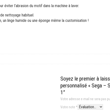
r éviter l’abrasion du motif dans la machine à laver.
de nettoyage habituel.
, un linge humide ou une éponge même la customisation !
Soyez le premier à lais
personnalisé « Sega – S
1”
Votre adresse e-mail ne sera pas pu
Votre note
*