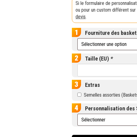
Si le formulaire de personnalisa
ou pour un custom différent sur 
devis
.
Fourniture des baske
Taille (EU)
*
Extras
Semelles assorties (Basket
Personnalisation des 
quantité