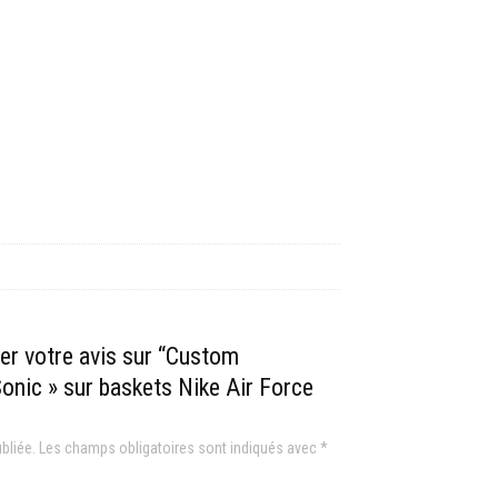
ser votre avis sur “Custom
onic » sur baskets Nike Air Force
bliée.
Les champs obligatoires sont indiqués avec
*