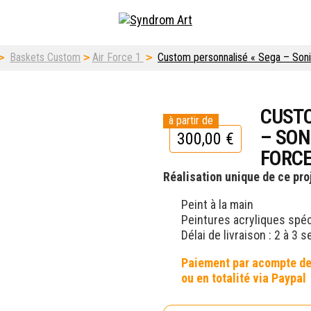
fiti & street art shop
>
Baskets Custom
>
Air Force 1
>
Custom personnalisé « Sega – Sonic
CUSTO
– SON
300,00
€
FORCE
Réalisation unique de ce pr
Peint à la main
Peintures acryliques spéc
Délai de livraison : 2 à 3 