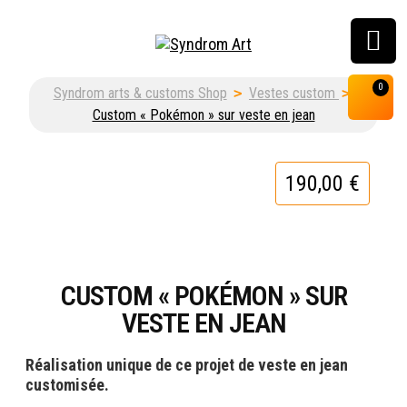
Customisation, graffiti
0
Syndrom arts & customs Shop
>
Vestes custom
>
& street art shop
Custom « Pokémon » sur veste en jean
190,00
€
CUSTOM « POKÉMON » SUR
VESTE EN JEAN
Réalisation unique de ce projet de veste en jean
customisée.