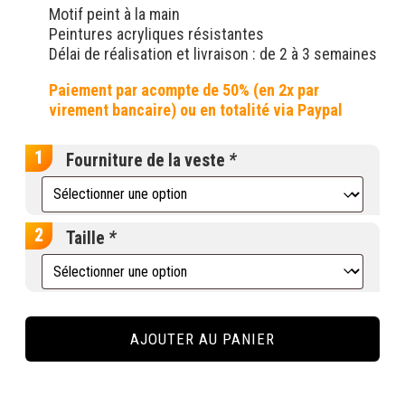
Motif peint à la main
Peintures acryliques résistantes
Délai de réalisation et livraison : de 2 à 3 semaines
Fourniture de la veste
*
Taille
*
quantité
de
AJOUTER AU PANIER
Custom
"Pokémon"
sur