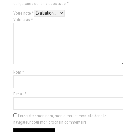
obligatoires sont indiqués avec
*
Votre note
*
Votre avis
*
Nom
*
E-mail
*
Enregistrer mon nom, mon e-mail et mon site dans le
navigateur pour mon prochain commentaire.