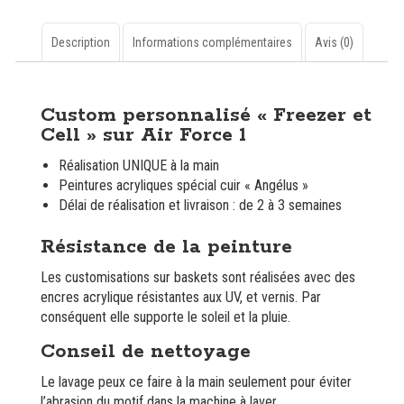
"DBZ
-
Freezer
Description
Informations complémentaires
Avis (0)
et
Cell"
Description
sur
Custom personnalisé « Freezer et
Air
Cell » sur Air Force 1
Force
1
Réalisation UNIQUE à la main
Peintures acryliques spécial cuir « Angélus »
Délai de réalisation et livraison : de 2 à 3 semaines
Résistance de la peinture
Les customisations sur baskets sont réalisées avec des
encres acrylique résistantes aux UV, et vernis. Par
conséquent elle supporte le soleil et la pluie.
Conseil de nettoyage
Le lavage peux ce faire à la main seulement pour éviter
l’abrasion du motif dans la machine à laver.