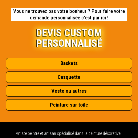
Vous ne trouvez pas votre bonheur ? Pour faire votre
demande personnalisée c'est par ici !
DEVIS CUSTOM
PERSONNALISÉ
Baskets
Casquette
Veste ou autres
Peinture sur toile
Artiste peintre et artisan spécialisé dans la peinture décorative :