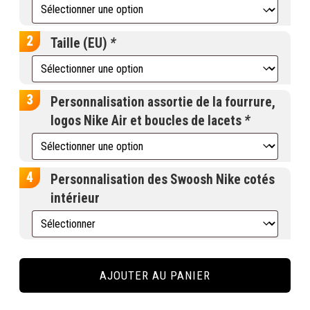
Taille (EU)
*
Personnalisation assortie de la fourrure,
logos Nike Air et boucles de lacets
*
Personnalisation des Swoosh Nike cotés
intérieur
quantité
de
AJOUTER AU PANIER
Custom
personnalisé