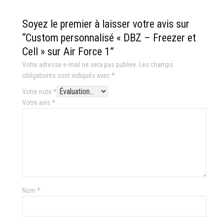
Soyez le premier à laisser votre avis sur
“Custom personnalisé « DBZ – Freezer et
Cell » sur Air Force 1”
Votre adresse e-mail ne sera pas publiée.
Les champs
obligatoires sont indiqués avec
*
Votre note
*
Votre avis
*
Nom
*