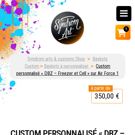
0
Customisation, graffiti
Syndrom arts & customs Shop
>
Baskets
& street art shop
Custom
>
Baskets à personnaliser
>
Custom
personnalisé « DBZ – Freezer et Cell » sur Air Force 1
350,00
€
CUSTOM PERSONNALISÉ « DBZ –