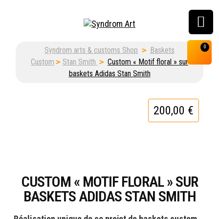
Customisation, graffiti
0
Syndrom arts & customs Shop
>
Baskets
& street art shop
Custom
>
Stan Smith
>
Custom « Motif floral » sur
baskets Adidas Stan Smith
200,00
€
CUSTOM « MOTIF FLORAL » SUR
BASKETS ADIDAS STAN SMITH
Réalisation unique de ce projet de baskets custom