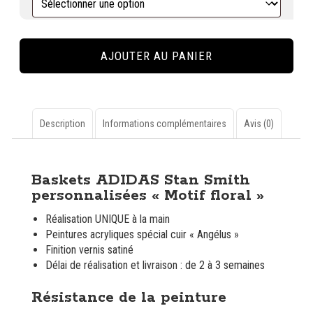
quantité
de
AJOUTER AU PANIER
Custom
"Motif
floral"
sur
baskets
Description
Informations complémentaires
Avis (0)
Adidas
Stan
Description
Smith
Baskets ADIDAS Stan Smith
personnalisées « Motif floral »
Réalisation UNIQUE à la main
Peintures acryliques spécial cuir « Angélus »
Finition vernis satiné
Délai de réalisation et livraison : de 2 à 3 semaines
Résistance de la peinture