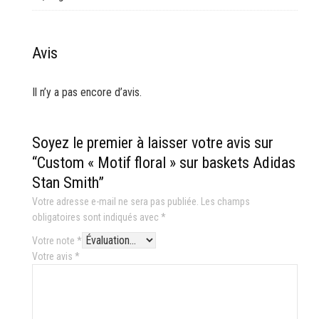
Avis
Il n’y a pas encore d’avis.
Soyez le premier à laisser votre avis sur
“Custom « Motif floral » sur baskets Adidas
Stan Smith”
Votre adresse e-mail ne sera pas publiée.
Les champs
obligatoires sont indiqués avec
*
Votre note
*
Votre avis
*