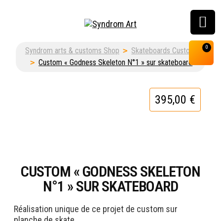
Customisation, graffiti
0
Syndrom arts & customs Shop
>
Skateboards Custom
& street art shop
>
Custom « Godness Skeleton N°1 » sur skateboard
395,00
€
CUSTOM « GODNESS SKELETON
N°1 » SUR SKATEBOARD
Réalisation unique de ce projet de custom sur
planche de skate.