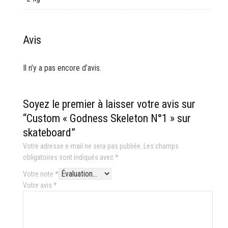
Avis
Il n’y a pas encore d’avis.
Soyez le premier à laisser votre avis sur
“Custom « Godness Skeleton N°1 » sur
skateboard”
Votre adresse e-mail ne sera pas publiée.
Les champs
obligatoires sont indiqués avec
*
Votre note
*
Votre avis
*