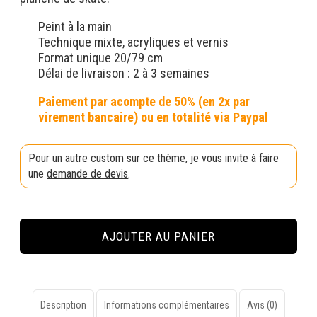
Peint à la main
Technique mixte, acryliques et vernis
Format unique 20/79 cm
Délai de livraison : 2 à 3 semaines
Pour un autre custom sur ce thème, je vous invite à faire
une
demande de devis
.
quantité
de
AJOUTER AU PANIER
Custom
"Godness
Skeleton
N°1"
sur
Description
Informations complémentaires
Avis (0)
skateboard