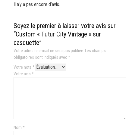
Il n’y a pas encore d’avis.
Soyez le premier à laisser votre avis sur
“Custom « Futur City Vintage » sur
casquette”
Votre adresse e-mail ne sera pas publiée.
Les champs
obligatoires sont indiqués avec
*
Votre note
*
Votre avis
*
Nom
*