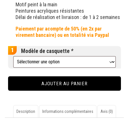
Motif peint à la main
Peintures acryliques résistantes
Délai de réalisation et livraison : de 1 à 2 semaines
Modèle de casquette
*
quantité
de
AJOUTER AU PANIER
Custom
"Futur
City
Vintage"
sur
Description
Informations complémentaires
Avis (0)
casquette
Description