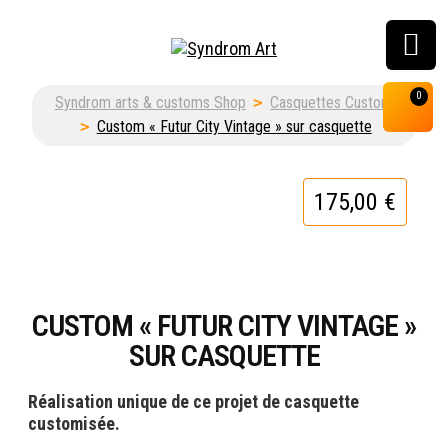
Customisation, graffiti
0
Syndrom arts & customs Shop
>
Casquettes Custom
& street art shop
>
Custom « Futur City Vintage » sur casquette
175,00
€
CUSTOM « FUTUR CITY VINTAGE »
SUR CASQUETTE
Réalisation unique de ce projet de casquette
customisée.