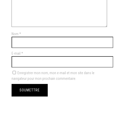
Nom
*
E-mail
*
Enregistrer mon nom, mon e-mail et mon site dans le
navigateur pour mon prochain commentaire.