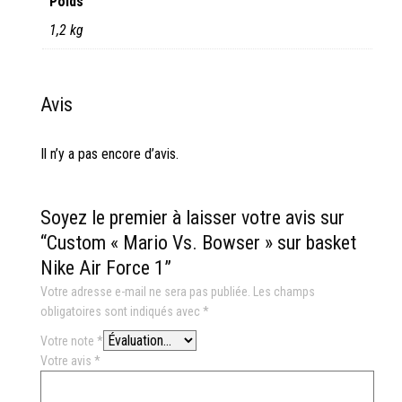
Poids
1,2 kg
Avis
Il n’y a pas encore d’avis.
Soyez le premier à laisser votre avis sur
“Custom « Mario Vs. Bowser » sur basket
Nike Air Force 1”
Votre adresse e-mail ne sera pas publiée.
Les champs
obligatoires sont indiqués avec
*
Votre note
*
Votre avis
*