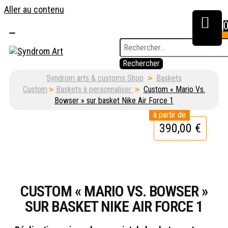
Aller au contenu
Rechercher :
Customisation, graffiti &
Syndrom arts & customs Shop
>
Baskets
street art shop
Custom
>
Baskets à personnaliser
>
Custom « Mario Vs.
Bowser » sur basket Nike Air Force 1
390,00
€
CUSTOM « MARIO VS. BOWSER »
SUR BASKET NIKE AIR FORCE 1