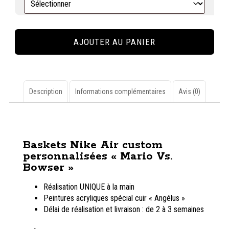
quantité
de
AJOUTER AU PANIER
Custom
"Mario
Vs.
Bowser"
sur
Description
Informations complémentaires
Avis (0)
basket
Nike
Description
Air
Force
Baskets Nike Air custom
1
personnalisées « Mario Vs.
Bowser »
Réalisation UNIQUE à la main
Peintures acryliques spécial cuir « Angélus »
Délai de réalisation et livraison : de 2 à 3 semaines